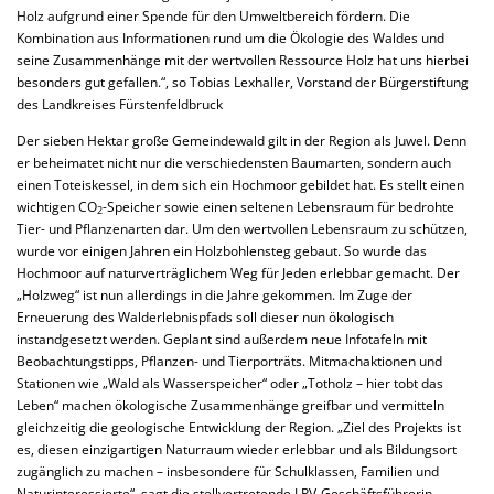
Holz aufgrund einer Spende für den Umweltbereich fördern. Die
Kombination aus Informationen rund um die Ökologie des Waldes und
seine Zusammenhänge mit der wertvollen Ressource Holz hat uns hierbei
besonders gut gefallen.“, so Tobias Lexhaller, Vorstand der Bürgerstiftung
des Landkreises Fürstenfeldbruck
Der sieben Hektar große Gemeindewald gilt in der Region als Juwel. Denn
er beheimatet nicht nur die verschiedensten Baumarten, sondern auch
einen Toteiskessel, in dem sich ein Hochmoor gebildet hat. Es stellt einen
wichtigen CO
-Speicher sowie einen seltenen Lebensraum für bedrohte
2
Tier- und Pflanzenarten dar. Um den wertvollen Lebensraum zu schützen,
wurde vor einigen Jahren ein Holzbohlensteg gebaut. So wurde das
Hochmoor auf naturverträglichem Weg für Jeden erlebbar gemacht. Der
„Holzweg“ ist nun allerdings in die Jahre gekommen. Im Zuge der
Erneuerung des Walderlebnispfads soll dieser nun ökologisch
instandgesetzt werden. Geplant sind außerdem neue Infotafeln mit
Beobachtungstipps, Pflanzen- und Tierporträts. Mitmachaktionen und
Stationen wie „Wald als Wasserspeicher“ oder „Totholz – hier tobt das
Leben“ machen ökologische Zusammenhänge greifbar und vermitteln
gleichzeitig die geologische Entwicklung der Region. „Ziel des Projekts ist
es, diesen einzigartigen Naturraum wieder erlebbar und als Bildungsort
zugänglich zu machen – insbesondere für Schulklassen, Familien und
Naturinteressierte“, sagt die stellvertretende LPV-Geschäftsführerin